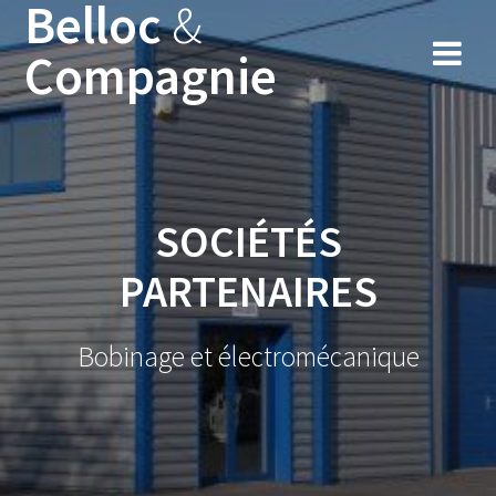
Belloc
&
Skip
to
Compagnie
content
SOCIÉTÉS
PARTENAIRES
Bobinage et électromécanique